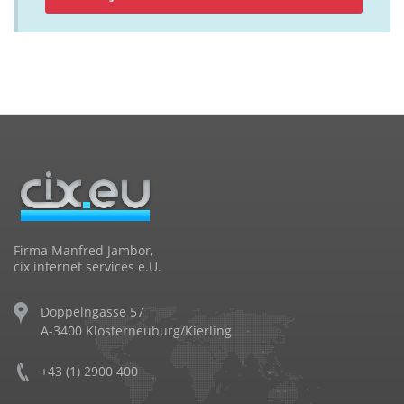
Firma Manfred Jambor,
cix internet services e.U.
Doppelngasse 57
A-3400 Klosterneuburg/Kierling
+43 (1) 2900 400